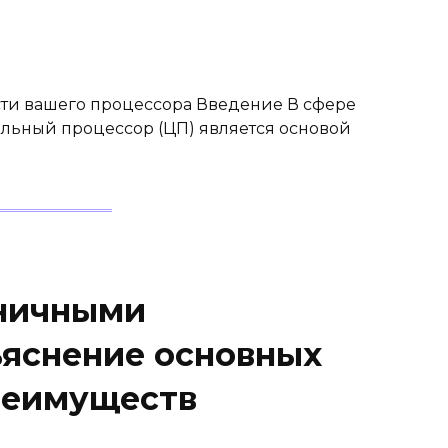
ости вашего процессора Введение В сфере
льный процессор (ЦП) является основой
жничными
ъяснение основных
реимуществ