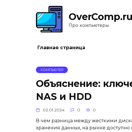
Перейти
к
OverComp.r
содержанию
Про компьютеры
Главная страница
КОМПЬЮТЕР
Объяснение: ключ
NAS и HDD
02.01.2024
0
0
В чем разница между жесткими диск
хранения данных, на рынке доступно 