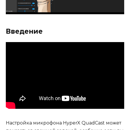
Введение
Настройка микрофона HyperX QuadCast может