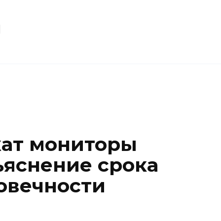
u
жат мониторы
ъяснение срока
овечности