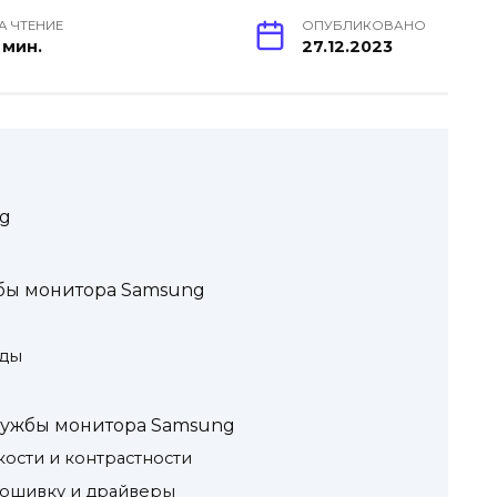
А ЧТЕНИЕ
ОПУБЛИКОВАНО
 мин.
27.12.2023
ng
бы монитора Samsung
еды
лужбы монитора Samsung
кости и контрастности
рошивку и драйверы