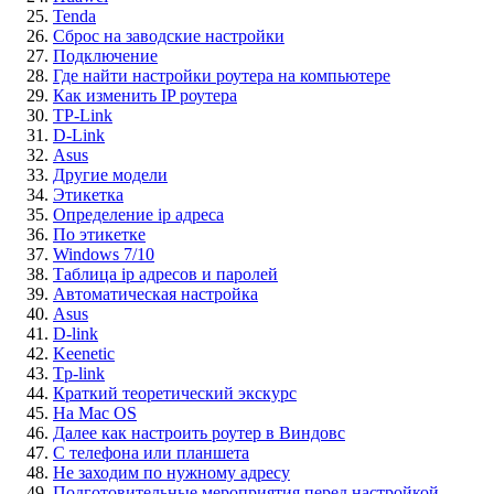
Tenda
Сброс на заводские настройки
Подключение
Где найти настройки роутера на компьютере
Как изменить IP роутера
TP-Link
D-Link
Asus
Другие модели
Этикетка
Определение ip адреса
По этикетке
Windows 7/10
Таблица ip адресов и паролей
Автоматическая настройка
Asus
D-link
Keenetic
Tp-link
Краткий теоретический экскурс
На Mac OS
Далее как настроить роутер в Виндовс
С телефона или планшета
Не заходим по нужному адресу
Подготовительные мероприятия перед настройкой