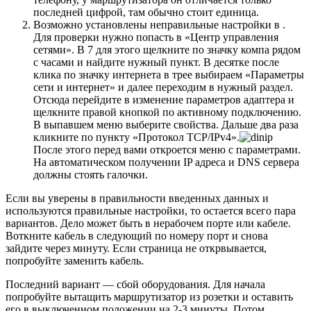
последней цифрой, там обычно стоит единица.
Возможно установлены неправильные настройки в .
Для проверки нужно попасть в «Центр управления
сетями». В 7 для этого щелкните по значку компа рядом
с часами и найдите нужный пункт. В десятке после
клика по значку интернета в трее выбираем «Параметры
сети и интернет» и далее переходим в нужный раздел.
Отсюда перейдите в изменение параметров адаптера и
щелкните правой кнопкой по активному подключению.
В выпавшем меню выберите свойства. Дальше два раза
кликните по пункту «Протокол TCP/IPv4».
После этого перед вами откроется меню с параметрами.
На автоматическом получении IP адреса и DNS сервера
должны стоять галочки.
Если вы уверены в правильности введенных данных и
используются правильные настройки, то остается всего пара
вариантов. Дело может быть в нерабочем порте или кабеле.
Воткните кабель в следующий по номеру порт и снова
зайдите через минуту. Если страница не открвывается,
попробуйте заменить кабель.
Последний вариант — сбой оборудования. Для начала
попробуйте вытащить маршрутизатор из розетки и оставить
его в выключенном положении на 2-3 минуты. Потом