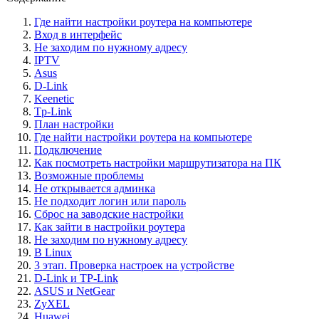
Где найти настройки роутера на компьютере
Вход в интерфейс
Не заходим по нужному адресу
IPTV
Asus
D-Link
Keenetic
Tp-Link
План настройки
Где найти настройки роутера на компьютере
Подключение
Как посмотреть настройки маршрутизатора на ПК
Возможные проблемы
Не открывается админка
Не подходит логин или пароль
Сброс на заводские настройки
Как зайти в настройки роутера
Не заходим по нужному адресу
В Linux
3 этап. Проверка настроек на устройстве
D-Link и TP-Link
ASUS и NetGear
ZyXEL
Huawei