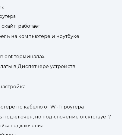
ях
оутера
 скайп работает
бель на компьютере и ноутбуке
n ont терминалах.
латы в Диспетчере устройств
енастройка
ютере по кабелю от Wi-Fi роутера
ль подключен, но подключение отсутствует?
ейса подключения
айдера