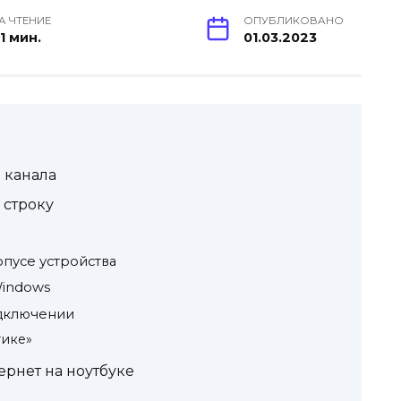
А ЧТЕНИЕ
ОПУБЛИКОВАНО
1 мин.
01.03.2023
а канала
 строку
рпусе устройства
Windows
дключении
тике»
ернет на ноутбуке