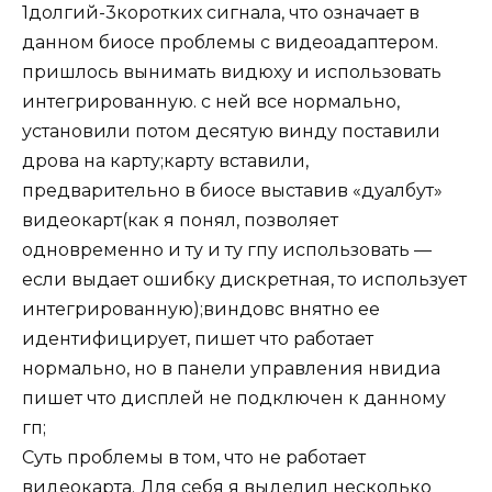
1долгий-3коротких сигнала, что означает в
данном биосе проблемы с видеоадаптером.
пришлось вынимать видюху и использовать
интегрированную. с ней все нормально,
установили потом десятую винду поставили
дрова на карту;карту вставили,
предварительно в биосе выставив «дуалбут»
видеокарт(как я понял, позволяет
одновременно и ту и ту гпу использовать —
если выдает ошибку дискретная, то использует
интегрированную);виндовс внятно ее
идентифицирует, пишет что работает
нормально, но в панели управления нвидиа
пишет что дисплей не подключен к данному
гп;
Суть проблемы в том, что не работает
видеокарта. Для себя я выделил несколько