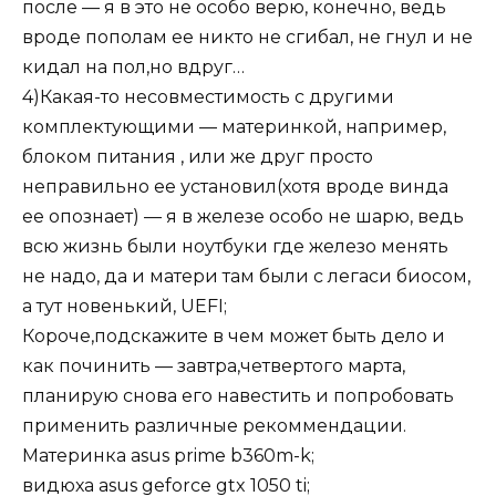
после — я в это не особо верю, конечно, ведь
вроде пополам ее никто не сгибал, не гнул и не
кидал на пол,но вдруг…
4)Какая-то несовместимость с другими
комплектующими — материнкой, например,
блоком питания , или же друг просто
неправильно ее установил(хотя вроде винда
ее опознает) — я в железе особо не шарю, ведь
всю жизнь были ноутбуки где железо менять
не надо, да и матери там были с легаси биосом,
а тут новенький, UEFI;
Короче,подскажите в чем может быть дело и
как починить — завтра,четвертого марта,
планирую снова его навестить и попробовать
применить различные рекоммендации.
Материнка asus prime b360m-k;
видюха asus geforce gtx 1050 ti;