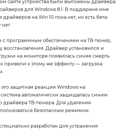
ном сайте устройства были выложены драйвера
драйверов для Windows 8.1. В поддержке мне
драйверов на Win 10 пока нет, но есть бета-
 нет.
те с программным обеспечением на ТВ-тюнер,
ку восстановления. Драйвер установился и
грузки на мониторе появилась синяя смерть
ок привели к этому же эффекту — загрузка
м.
 это защитная реакция Windows на
ь система автоматически защищалась синим
о драйвера ТВ-тюнера. Для удаления
спользоваться безопасным режимом.
 специально разработан для устранения