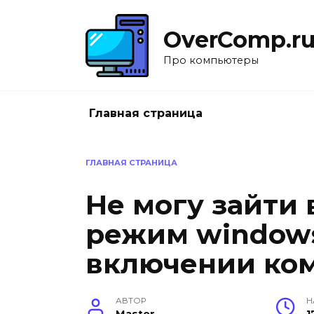
Перейти
к
OverComp.r
содержанию
Про компьютеры
Главная страница
ГЛАВНАЯ СТРАНИЦА
Не могу зайти
режим windows
включении ко
АВТОР
Н