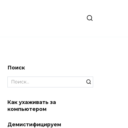
Поиск
Search
for:
Как ухаживать за
компьютером
Демистифицируем