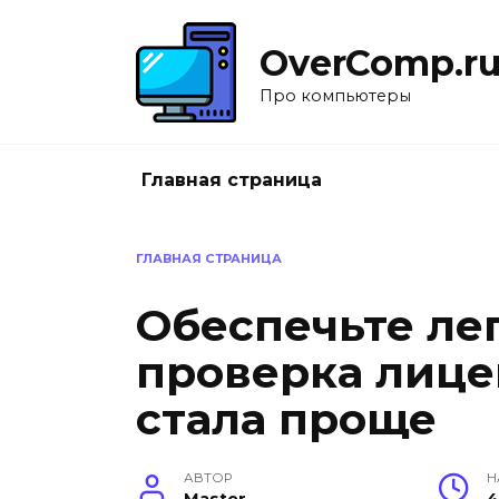
Перейти
к
OverComp.r
содержанию
Про компьютеры
Главная страница
ГЛАВНАЯ СТРАНИЦА
Обеспечьте ле
проверка лице
стала проще
АВТОР
Н