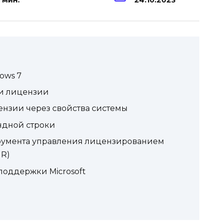
 мин.
24.10.2023
ows 7
и лицензии
цензии через свойства системы
ндной строки
трумента управления лицензированием
GR)
поддержки Microsoft