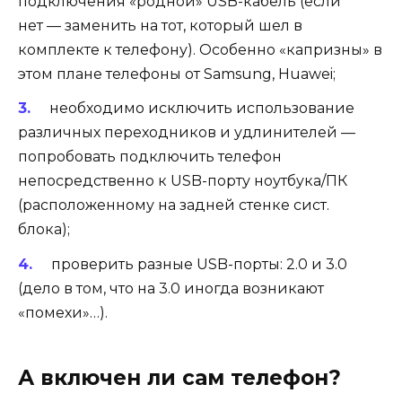
подключения
«родной» USB-кабель
(если
нет — заменить на тот, который шел в
комплекте к телефону). Особенно «капризны» в
этом плане телефоны от Samsung, Huawei;
необходимо
исключить использование
различных переходников
и удлинителей —
попробовать подключить телефон
непосредственно к USB-порту ноутбука/ПК
(расположенному на задней стенке сист.
блока);
проверить
разные USB-порты
:
2.0 и 3.0
(дело в том, что на 3.0 иногда возникают
«помехи»…).
А включен ли сам телефон?