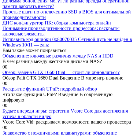
Дилемма обновления: могут ли разные бренды оперативной
памяти работать вместе?
Простые шаги по отключению SSD в BIOS для оптимальной
производительности
ДНС конфигуратор ПК: сборка компьютера онлайн
Понимание производительности процессора: раскрыты
ключевые элементы
Исправить код ошибки 0x80070035 Сетевой путь не найден в
Windows 10/11 — zanz
Вам также может понравиться
Объяснение: ключевые различия между NAS и HDD
В чем разница между жесткими дисками NAS?
0
0
Обзор: замена GTX 1660 Dual — стоит ли обновляться?
Обзор Palit GTX 1660 Dual Введение В мире игр наличие
0
0
Раскрытие функций UPnP: подробный обзор
Что такое функция UPnP? Введение В современную
цифровую
0
0
Будьте впереди игры: стратегии Vcore Core для достижения
успеха в области видео
Vcore Core Vid: раскрываем возможности вашего процессора
0
0
Знакомство с ножничными клавиатурами: объяснение