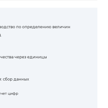
ководство по определению величин
д
чества через единицы
: сбор данных
счет цифр