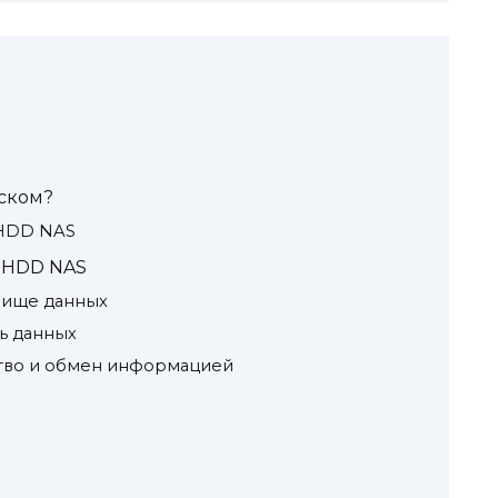
иском?
 HDD NAS
 HDD NAS
лище данных
ь данных
ство и обмен информацией