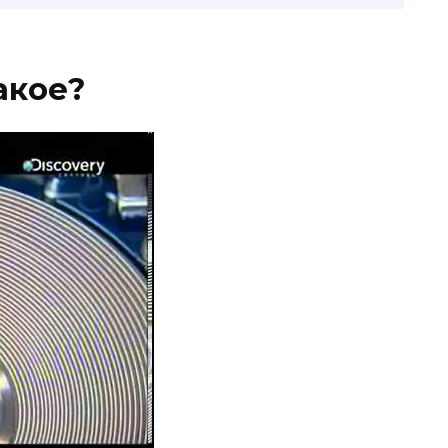
акое?