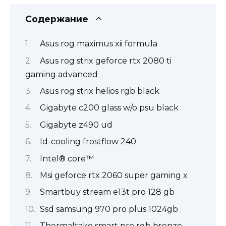
Содержание
Asus rog maximus xii formula
Asus rog strix geforce rtx 2080 ti
gaming advanced
Asus rog strix helios rgb black
Gigabyte c200 glass w/o psu black
Gigabyte z490 ud
Id-cooling frostflow 240
Intel® core™
Msi geforce rtx 2060 super gaming x
Smartbuy stream e13t pro 128 gb
Ssd samsung 970 pro plus 1024gb
Thermaltake smart pro rgb bronze