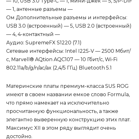
— 10, USB 3.0 Type-C — 1, мини-джек — 5, S/P-DIF
— 1, антенные разъемы —
Ом Дополнительные разъемы и интерфейсы:
USB 3.0 (встроенный) — 5, USB 2.0 (встроенный)
— 4, 4-контактный —
Аудио: SupremeFX S1220 (7.1)
Сетевые интерфейсы: Intel I225-V — 2500 Мбит/
с, Marvell® AQtion AQC107 — 10 Гбит/с, Wi-Fi
802.11a/b/g/n/ac/ax (2,4/5 ГГц) Bluetooth 5.1
Материнские платы премиум-класса SUS ROG
имеют в своем названии емкое слово Formula,
что прямо намекает на исключительно
просчитанную функциональность, а также
элегантно выверенную конструкцию этих плат.
Максимус XII в этом ряду выглядит очень
достойно.