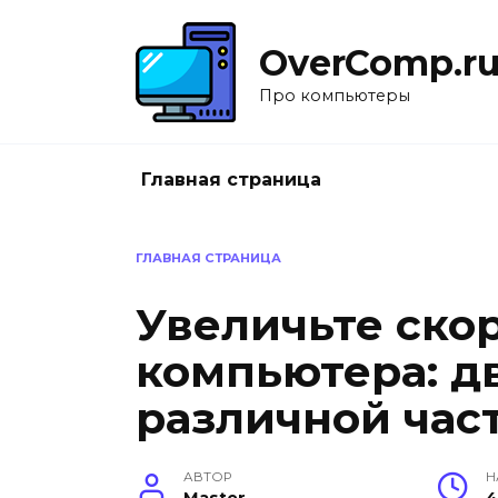
Перейти
к
OverComp.r
содержанию
Про компьютеры
Главная страница
ГЛАВНАЯ СТРАНИЦА
Увеличьте ско
компьютера: д
различной час
АВТОР
Н