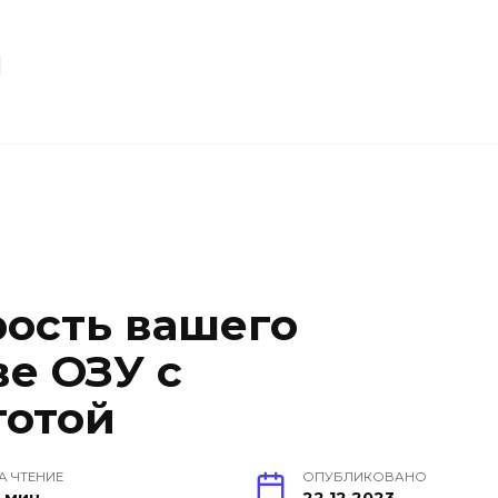
u
рость вашего
ве ОЗУ с
тотой
А ЧТЕНИЕ
ОПУБЛИКОВАНО