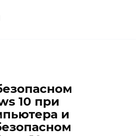
u
 безопасном
s 10 при
мпьютера и
 безопасном