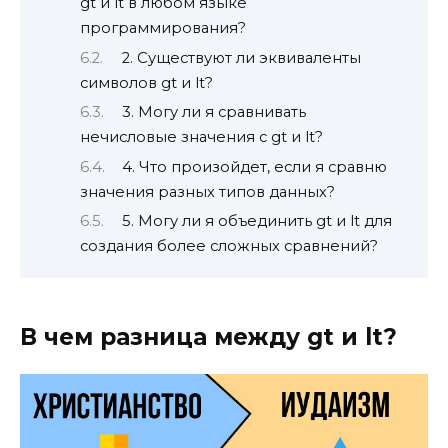
gt и lt в любом языке
программирования?
2. Существуют ли эквиваленты
символов gt и lt?
3. Могу ли я сравнивать
нечисловые значения с gt и lt?
4. Что произойдет, если я сравню
значения разных типов данных?
5. Могу ли я объединить gt и lt для
создания более сложных сравнений?
В чем разница между gt и lt?