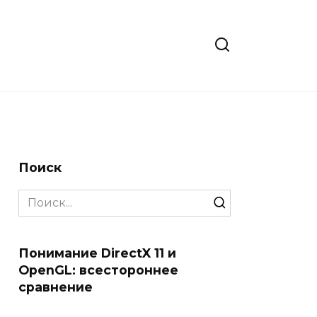
Поиск
Search
for:
Понимание DirectX 11 и
OpenGL: всестороннее
сравнение