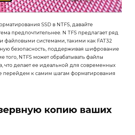
орматирования SSD в NTFS, давайте
тема предпочтительнее. N TFS предлагает ряд
и файловыми системами, такими как FAT32
нную безопасность, поддерживая шифрование
е того, NTFS может обрабатывать файлы
в, что делает ее идеальной для современных
те перейдем к самим шагам форматирования
езервную копию ваших