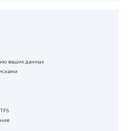
пию ваших данных
дисками
NTFS
ание