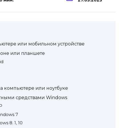
0 мин.
27.03.2023
пьютере или мобильном устройстве
фоне или планшете
id
на компьютере или ноутбуке
ртными средствами Windows
P
ndows 7
s 8. 1, 10