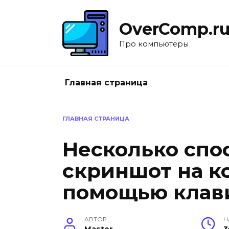
Перейти
к
OverComp.r
содержанию
Про компьютеры
Главная страница
ГЛАВНАЯ СТРАНИЦА
Несколько спо
скриншот на к
помощью клав
АВТОР
Н