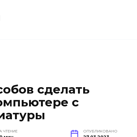
u
собов сделать
омпьютере с
иатуры
А ЧТЕНИЕ
ОПУБЛИКОВАНО