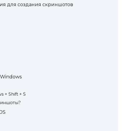
ия для создания скриншотов
 Windows
+ Shift + S
риншоты?
OS