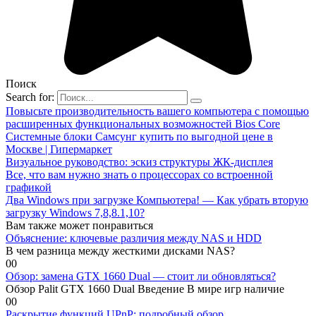
Поиск
Search for:
Повысьте производительность вашего компьютера с помощью
расширенных функциональных возможностей Bios Core
Системные блоки Самсунг купить по выгодной цене в
Москве | Гипермаркет
Визуальное руководство: эскиз структуры ЖК-дисплея
Все, что вам нужно знать о процессорах со встроенной
графикой
Два Windows при загрузке Компьютера! — Как убрать вторую
загрузку Windows 7,8,8.1,10?
Вам также может понравиться
Объяснение: ключевые различия между NAS и HDD
В чем разница между жесткими дисками NAS?
0
0
Обзор: замена GTX 1660 Dual — стоит ли обновляться?
Обзор Palit GTX 1660 Dual Введение В мире игр наличие
0
0
Раскрытие функций UPnP: подробный обзор