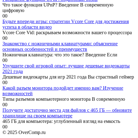
Что такое функция UPnP? Введение В современную
цифровую
0
0
Будьте впереди игры: стратегии Vcore Core для достижения
успеха в области видео
Vcore Core Vid: раскрываем возможности вашего процессора
0
0
Знакомство с ножничными клавиатурами: объяснение
основных особенностей и преимуществ
Ножничная клавиатура: что это такое? Введение Если
0
0
Улучшите свой игровой опыт: лучшие дешевые видеокарты
2021 года
Дешевые видеокарты для игр 2021 года Вы страстный геймер
0
0
Какой разъем монитора подойдет именно вам? Изучение
возможностей
Типы разъемов компьютерного монитора В современную
0
0
Получите достаточно места для файлов с 465 ГБ — обновите
хранилище на своем компьютере
465 ГБ для компьютера: углубленный взгляд на емкость
0
0
© 2025 OverComp.ru