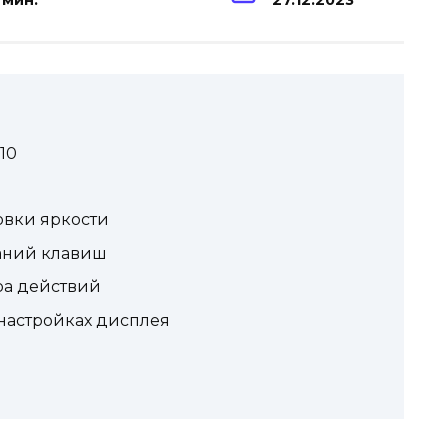
 мин.
27.12.2023
10
овки яркости
таний клавиш
ра действий
 настройках дисплея