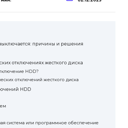
 мин.
02.12.2023
выключается: причины и решения
ких отключениях жесткого диска
отключение HDD?
ских отключений жесткого диска
лючений HDD
ием
я система или программное обеспечение