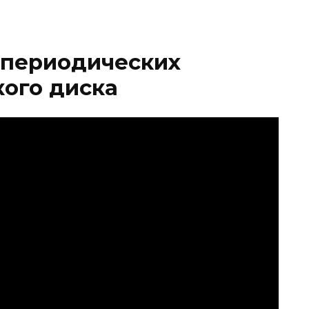
 периодических
ого диска