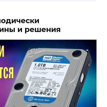
иодически
чины и решения