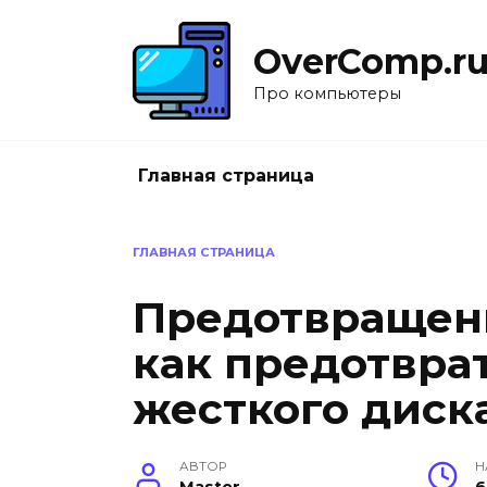
Перейти
к
OverComp.r
содержанию
Про компьютеры
Главная страница
ГЛАВНАЯ СТРАНИЦА
Предотвращен
как предотвра
жесткого диск
АВТОР
Н