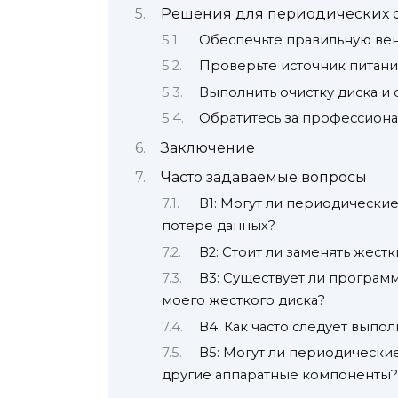
Решения для периодических 
Обеспечьте правильную ве
Проверьте источник питани
Выполнить очистку диска и
Обратитесь за профессион
Заключение
Часто задаваемые вопросы
В1: Могут ли периодически
потере данных?
В2: Стоит ли заменять жест
В3: Существует ли програм
моего жесткого диска?
В4: Как часто следует выпо
В5: Могут ли периодически
другие аппаратные компоненты?