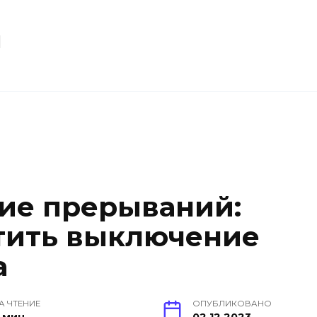
u
ие прерываний:
тить выключение
а
А ЧТЕНИЕ
ОПУБЛИКОВАНО