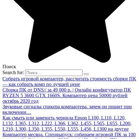
Поиск
Search for:
Собрать игровой компьютер, рассчитать стоимость сборки ПК
— как собрать комп по лучшей цене
Сборка ПК от DNS// за 49 000 p. | Онлайн конфигуратор ПК
RYZEN 5 3600 GTX 1660S. Компьютер цена 50000 рублей
октябрь 2020 год
Звуковые сигналы спикера компьютера. зачем он пищит при
включении…
Как смыть или заменить чернила Epson L100, L110, L120,
L132, L365, L312, L222, L366, L362, L455, L565, L655, L200,
L210, L300, L350, L355, L550, L555, L456, L1300 на другие
Компьютер месяца. Спецвыпуск: собираем игровой ПК за 100