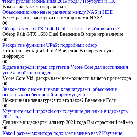
тысяч рублей (осень-зима 2019 года) / Ноутбуки и ПК
Вам также может понравиться
Объяснение: ключевые различия между NAS и HDD
В чем разница между жесткими дисками NAS?
0
0
Обзор: замена GTX 1660 Dual — стоит ли обновляться?
Обзор Palit GTX 1660 Dual Введение В мире игр наличие
0
0
Раскрытие функций UPnP: подробный обзор
Что такое функция UPnP? Введение В современную
цифровую
0
0
Будьте впереди игры: стратегии Vcore Core для достижения
успеха в области видео
Vcore Core Vid: раскрываем возможности вашего процессора
0
0
Знакомство с ножничными клавиатурами: объяснение
основных особенностей и преимуществ
Ножничная клавиатура: что это такое? Введение Если
0
0
Улучшите свой игровой опыт: лучшие дешевые видеокарты
2021 года
Дешевые видеокарты для игр 2021 года Вы страстный геймер
0
0
Какой разъем монитора подойдет именно вам? Изучение