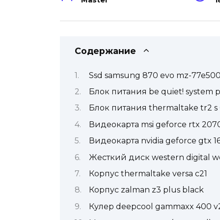
Master
1
Содержание
Ssd samsung 870 evo mz-77e50
Блок питания be quiet! system 
Блок питания thermaltake tr2 
Видеокарта msi geforce rtx 207
Видеокарта nvidia geforce gtx 1
Жесткий диск western digital wd
Корпус thermaltake versa c21
Корпус zalman z3 plus black
Кулер deepcool gammaxx 400 v