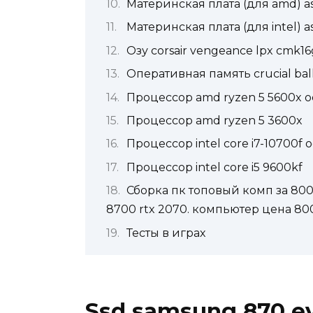
Материнская плата (для amd) a
Материнская плата (для intel) a
Озу corsair vengeance lpx cmk
Оперативная память crucial ball
Процессор amd ryzen 5 5600x 
Процессор amd ryzen 5 3600x
Процессор intel core i7-10700f 
Процессор intel core i5 9600kf
Сборка пк топовый комп за 80000
8700 rtx 2070. компьютер цена 80
Тесты в играх
Ssd samsung 870 e