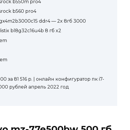
srock b550m pro4
srock b560 pro4
16gx4m2b3000c15 ddr4 — 2x 8гб 3000
istix bl8g32c16u4b 8 гб x2
oem
oem
 за 81 516 p. | онлайн конфигуратор пк i7-
000 рублей апрель 2022 год
vo mz-77e500bw 500 гб