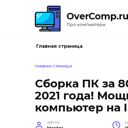
Перейти
к
OverComp.r
содержанию
Про компьютеры
Главная страница
ГЛАВНАЯ СТРАНИЦА
Сборка ПК за 
2021 года! Мо
компьютер на I
АВТОР
Н