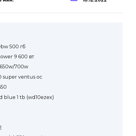
8 мин.
10.12.2022
0bw 500 гб
power 9 600 вт
s 650w/700w
0 super ventus oc
650
 blue 1 tb (wd10ezex)
2