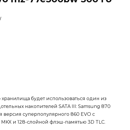
W
о хранилища будет использоваться один из
тельных накопителей SATA III: Samsung 870
ая версия суперпопулярного 860 EVO с
MKX и 128-слойной флэш-памятью 3D TLC.