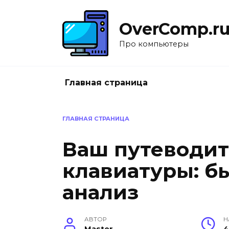
Перейти
к
OverComp.r
содержанию
Про компьютеры
Главная страница
ГЛАВНАЯ СТРАНИЦА
Ваш путеводит
клавиатуры: б
анализ
АВТОР
Н