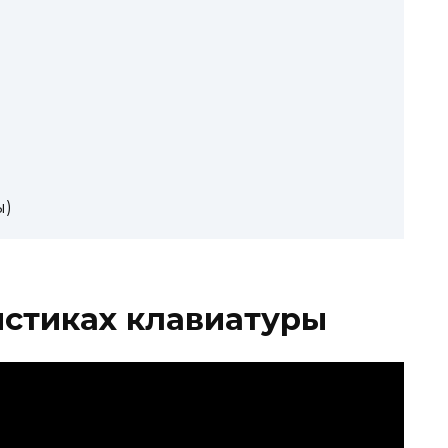
ы)
истиках клавиатуры