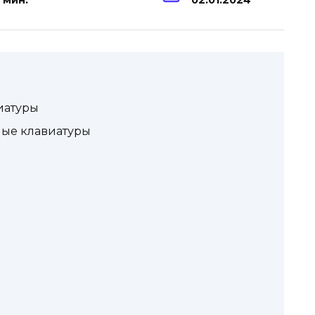
 мин.
02.01.2024
иатуры
ные клавиатуры