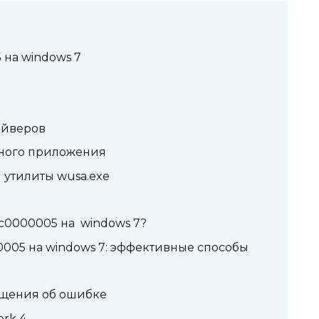
на windows 7
айверов
ного приложения
 утилиты wusa.exe
xc0000005 на windows 7?
005 на windows 7: эффективные способы
щения об ошибке
ork 4